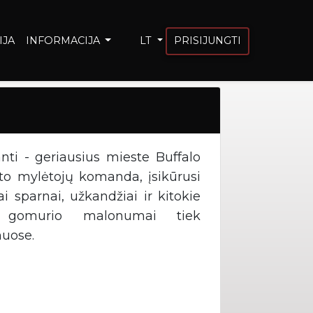
IJA
INFORMACIJA
LT
PRISIJUNGTI
ti - geriausius mieste Buffalo
to mylėtojų komanda, įsikūrusi
i sparnai, užkandžiai ir kitokie
au gomurio malonumai tiek
muose.