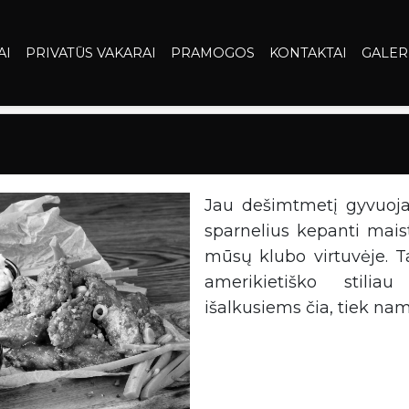
AI
PRIVATŪS VAKARAI
PRAMOGOS
KONTAKTAI
GALER
Jau dešimtmetį gyvuojan
sparnelius kepanti mais
mūsų klubo virtuvėje. Ta
amerikietiško stili
išalkusiems čia, tiek na