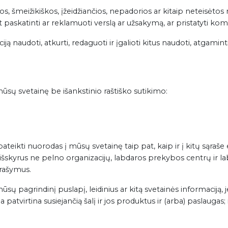
, šmeižikiškos, įžeidžiančios, nepadorios ar kitaip neteisėtos
askatinti ar reklamuoti verslą ar užsakymą, ar pristatyti kome
enciją naudoti, atkurti, redaguoti ir įgalioti kitus naudoti, atgam
mūsų svetainę be išankstinio raštiško sutikimo:
pateikti nuorodas į mūsų svetainę taip pat, kaip ir į kitų sąraše
šskyrus ne pelno organizacijų, labdaros prekybos centrų ir la
prašymus.
mūsų pagrindinį puslapį, leidinius ar kitą svetainės informaciją, 
 patvirtina susiejančią šalį ir jos produktus ir (arba) paslaugas; i