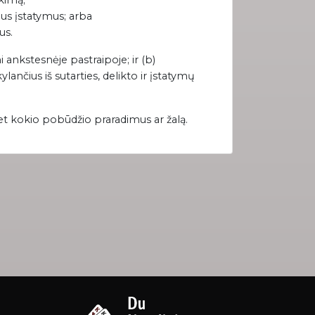
kimą;
ius įstatymus; arba
us.
 ankstesnėje pastraipoje; ir (b)
ančius iš sutarties, delikto ir įstatymų
et kokio pobūdžio praradimus ar žalą.