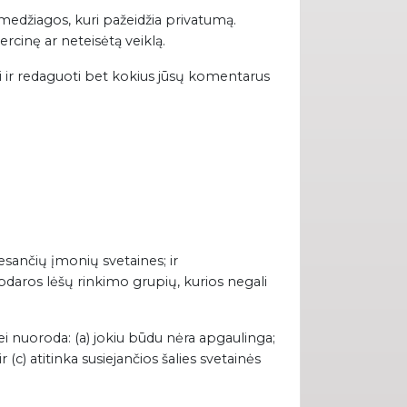
 medžiagos, kuri pažeidžia privatumą.
rcinę ar neteisėtą veiklą.
inti ir redaguoti bet kokius jūsų komentarus
 esančių įmonių svetaines; ir
bdaros lėšų rinkimo grupių, kurios negali
jei nuoroda: (a) jokiu būdu nėra apgaulinga;
r (c) atitinka susiejančios šalies svetainės