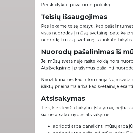
Perskaitykite privatumo politiką
Teisių išsaugojimas
Pasiliekame teisę prašyti, kad pašalintumė
visas nuorodas į mūsų svetainę, pateikę pra
nuorodą į mūsų svetainę, sutinkate laikytis šių
Nuorodų pašalinimas iš mū
Jei mūsų svetainėje rasite kokią nors nuorodą
Atsižvelgsime į prašymus pašalinti nuorodas
Neužtikriname, kad informacija šioje sveta
išliktų prieinama arba kad svetainėje esan
Atsisakymas
Tiek, kiek leidžia taikytini įstatymai, neįtr
šiame atsakomybės atsisakyme:
apriboti arba panaikinti mūsų arba j