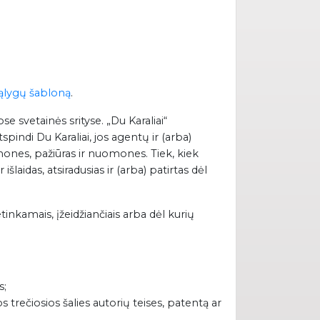
 sąlygų šabloną
.
e svetainės srityse. „Du Karaliai“
pindi Du Karaliai, jos agentų ir (arba)
ones, pažiūras ir nuomones. Tiek, kiek
laidas, atsiradusias ir (arba) patirtas dėl
tinkamais, įžeidžiančiais arba dėl kurių
s;
 trečiosios šalies autorių teises, patentą ar