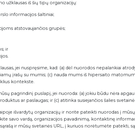
imo užklausas iš šių tipų organizacijų:
slo informacijos šaltiniai;
acijoms atstovaujančios grupės;
; ir
jos.
žklausas, jei nuspręsime, kad: (a) dėl nuorodos nepalankiai a
igiamų įrašų su mumis; (c) nauda mums iš hipersaito matomum
klius kontekste.
mūsų pagrindinį puslapį, jei nuoroda: (a) jokiu būdu nėra apgauli
produktus ar paslaugas; ir (c) atitinka susiejančios šalies svetain
raipoje išvardytų organizacijų ir norite pateikti nuorodas į mūsų
raukite savo vardą, organizacijos pavadinimą, kontaktinę informac
, sąrašą ir mūsų svetainės URL, į kuriuos norėtumėte patekti, są