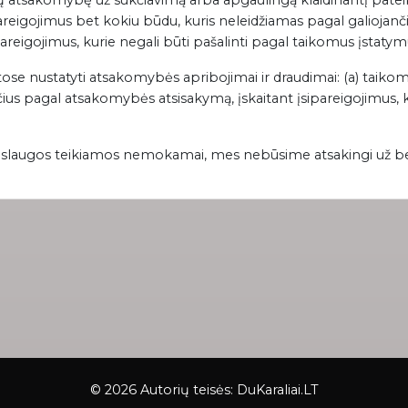
sų atsakomybę už sukčiavimą arba apgaulingą klaidinantį patei
areigojimus bet kokiu būdu, kuris neleidžiamas pagal galiojanč
pareigojimus, kurie negali būti pašalinti pagal taikomus įstatym
tose nustatyti atsakomybės apribojimai ir draudimai: (a) taikomi
us pagal atsakomybės atsisakymą, įskaitant įsipareigojimus, kyl
i paslaugos teikiamos nemokamai, mes nebūsime atsakingi už b
© 2026 Autorių teisės:
DuKaraliai.LT