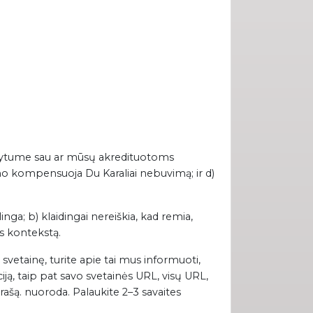
trodytume sau ar mūsų akredituotoms
o kompensuoja Du Karaliai nebuvimą; ir d)
nga; b) klaidingai nereiškia, kad remia,
ės kontekstą.
 svetainę, turite apie tai mus informuoti,
iją, taip pat savo svetainės URL, visų URL,
rašą. nuoroda. Palaukite 2–3 savaites