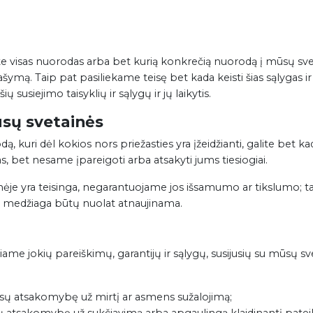
te visas nuorodas arba bet kurią konkrečią nuorodą į mūsų svet
šymą. Taip pat pasiliekame teisę bet kada keisti šias sąlygas ir
 susiejimo taisyklių ir sąlygų ir jų laikytis.
sų svetainės
, kuri dėl kokios nors priežasties yra įžeidžianti, galite bet kad
, bet nesame įpareigoti arba atsakyti jums tiesiogiai.
inėje yra teisinga, negarantuojame jos išsamumo ar tikslumo; t
ti medžiaga būtų nuolat atnaujinama.
aukiame jokių pareiškimų, garantijų ir sąlygų, susijusių su mūsų s
ūsų atsakomybę už mirtį ar asmens sužalojimą;