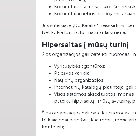
Komentaruose nėra jokios šmeižikiškos
Komentarai nebus naudojami siekiant p
Jūs suteikiate „Du Karaliai“ neišskirtinę lic
bet kokia forma, formatu ar laikmena.
Hipersaitas į mūsų turinį
Šios organizacijos gali pateikti nuorodas į 
Vyriausybės agentūros;
Paieškos varikliai;
Naujienų organizacijos;
Internetinių katalogų platintojai gali 
Visos sistemos akredituotos įmonės, i
pateikti hipersaitų į mūsų svetainę, 
Šios organizacijos gali pateikti nuorodas į 
b) klaidingai nereiškia, kad remia, remia arba
kontekstą.