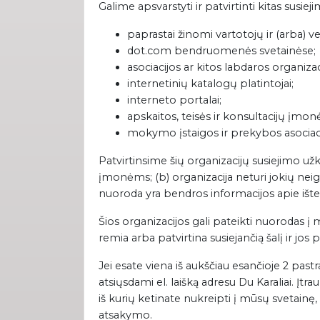
Galime apsvarstyti ir patvirtinti kitas susiej
paprastai žinomi vartotojų ir (arba) ver
dot.com bendruomenės svetainėse;
asociacijos ar kitos labdaros organiz
internetinių katalogų platintojai;
interneto portalai;
apskaitos, teisės ir konsultacijų įmonės
mokymo įstaigos ir prekybos asociaci
Patvirtinsime šių organizacijų susiejimo u
įmonėms; (b) organizacija neturi jokių ne
nuoroda yra bendros informacijos apie ište
Šios organizacijos gali pateikti nuorodas į 
remia arba patvirtina susiejančią šalį ir jos 
Jei esate viena iš aukščiau esančioje 2 past
atsiųsdami el. laišką adresu Du Karaliai. Įt
iš kurių ketinate nukreipti į mūsų svetainę
atsakymo.