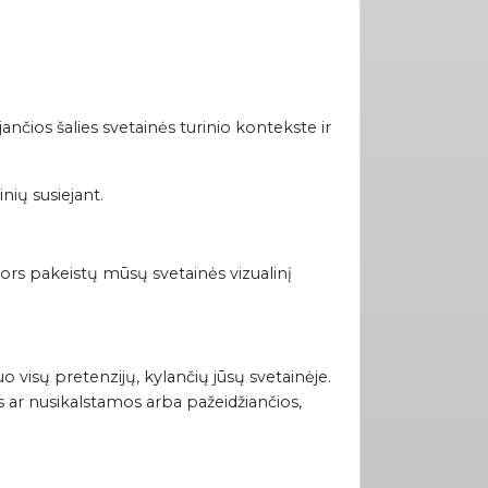
ančios šalies svetainės turinio kontekste ir
nių susiejant.
 nors pakeistų mūsų svetainės vizualinį
o visų pretenzijų, kylančių jūsų svetainėje.
s ar nusikalstamos arba pažeidžiančios,