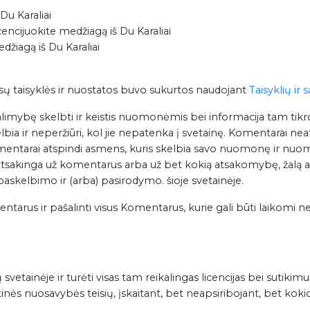
Du Karaliai
encijuokite medžiagą iš Du Karaliai
džiagą iš Du Karaliai
Mūsų taisyklės ir nuostatos buvo sukurtos naudojant
Taisyklių ir
limybę skelbti ir keistis nuomonėmis bei informacija tam tikros
a ir neperžiūri, kol jie nepatenka į svetainę. Komentarai neats
mentarai atspindi asmens, kuris skelbia savo nuomonę ir nuom
 atsakinga už komentarus arba už bet kokią atsakomybę, žalą ar iš
skelbimo ir (arba) pasirodymo. šioje svetainėje.
entarus ir pašalinti visus Komentarus, kurie gali būti laikomi ne
vetainėje ir turėti visas tam reikalingas licencijas bei sutikimu
nės nuosavybės teisių, įskaitant, bet neapsiribojant, bet kokios