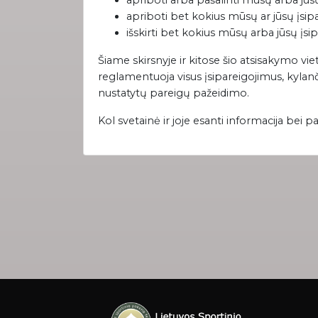
apriboti arba pašalinti mūsų arba jū
apriboti bet kokius mūsų ar jūsų įsip
išskirti bet kokius mūsų arba jūsų įsi
Šiame skirsnyje ir kitose šio atsisakymo vie
reglamentuoja visus įsipareigojimus, kylanči
nustatytų pareigų pažeidimo.
Kol svetainė ir joje esanti informacija be