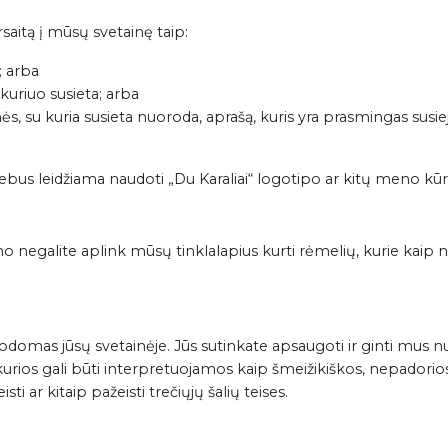
rsaitą į mūsų svetainę taip:
 arba
 kuriuo susieta; arba
, su kuria susieta nuoroda, aprašą, kuris yra prasmingas susiej
ebus leidžiama naudoti „Du Karaliai“ logotipo ar kitų meno kūri
imo negalite aplink mūsų tinklalapius kurti rėmelių, kurie kaip
odomas jūsų svetainėje. Jūs sutinkate apsaugoti ir ginti mus nu
kurios gali būti interpretuojamos kaip šmeižikiškos, nepadorio
ti ar kitaip pažeisti trečiųjų šalių teises.