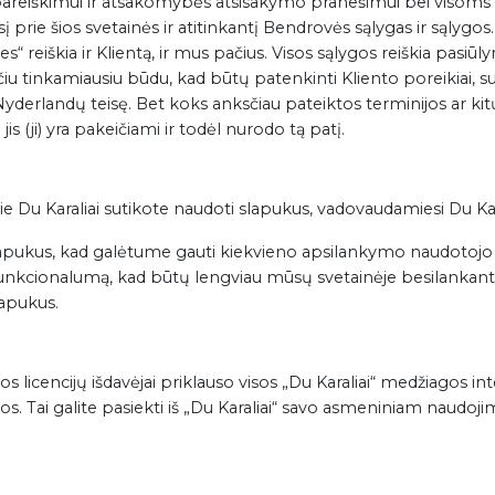
reiškimui ir atsakomybės atsisakymo pranešimui bei visoms sut
gusį prie šios svetainės ir atitinkantį Bendrovės sąlygas ir sąlyg
es“ reiškia ir Klientą, ir mus pačius. Visos sąlygos reiškia pas
čiu tinkamiausiu būdu, kad būtų patenkinti Kliento poreikiai,
ą Nyderlandų teisę. Bet koks anksčiau pateiktos terminijos ar kit
jis (ji) yra pakeičiami ir todėl nurodo tą patį.
 Du Karaliai sutikote naudoti slapukus, vadovaudamiesi Du Kara
lapukus, kad galėtume gauti kiekvieno apsilankymo naudotojo 
 funkcionalumą, kad būtų lengviau mūsų svetainėje besilankant
lapukus.
) jos licencijų išdavėjai priklauso visos „Du Karaliai“ medžiagos 
 Tai galite pasiekti iš „Du Karaliai“ savo asmeniniam naudojimui