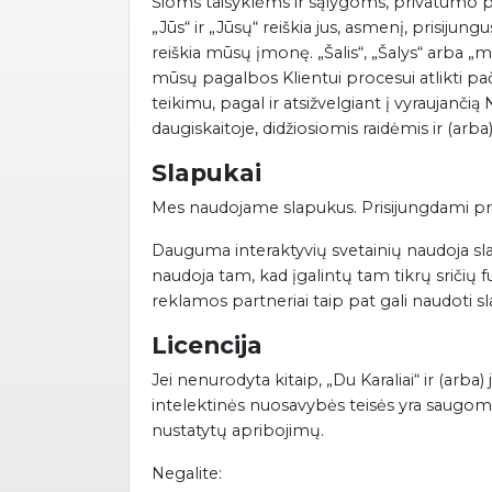
Šioms taisyklėms ir sąlygoms, privatumo pa
„Jūs“ ir „Jūsų“ reiškia jus, asmenį, prisijun
reiškia mūsų įmonę. „Šalis“, „Šalys“ arba „m
mūsų pagalbos Klientui procesui atlikti pa
teikimu, pagal ir atsižvelgiant į vyraujanči
daugiskaitoje, didžiosiomis raidėmis ir (arba) 
Slapukai
Mes naudojame slapukus. Prisijungdami prie
Dauguma interaktyvių svetainių naudoja s
naudoja tam, kad įgalintų tam tikrų sričių
reklamos partneriai taip pat gali naudoti s
Licencija
Jei nenurodyta kitaip, „Du Karaliai“ ir (arba
intelektinės nuosavybės teisės yra saugomos.
nustatytų apribojimų.
Negalite: