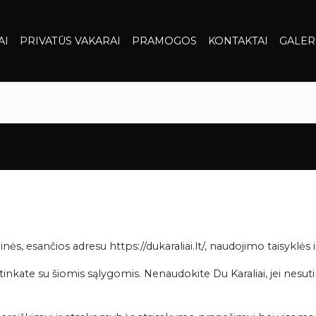
AI
PRIVATŪS VAKARAI
PRAMOGOS
KONTAKTAI
GALER
inės, esančios adresu https://dukaraliai.lt/, naudojimo taisyklės i
inkate su šiomis sąlygomis. Nenaudokite Du Karaliai, jei nesut