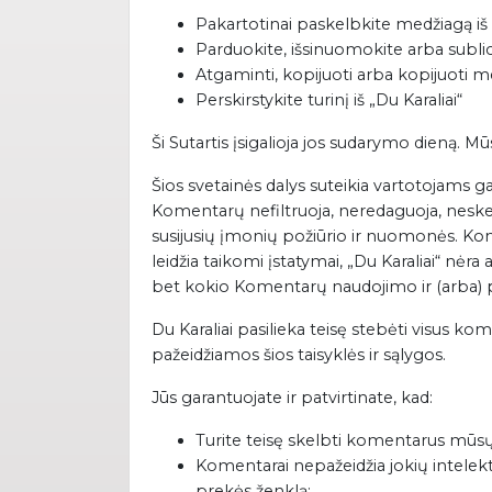
Pakartotinai paskelbkite medžiagą iš 
Parduokite, išsinuomokite arba sublic
Atgaminti, kopijuoti arba kopijuoti me
Perskirstykite turinį iš „Du Karaliai“
Ši Sutartis įsigalioja jos sudarymo dieną. 
Šios svetainės dalys suteikia vartotojams ga
Komentarų nefiltruoja, neredaguoja, neskelbi
susijusių įmonių požiūrio ir nuomonės. Ko
leidžia taikomi įstatymai, „Du Karaliai“ nėra
bet kokio Komentarų naudojimo ir (arba) pa
Du Karaliai pasilieka teisę stebėti visus kom
pažeidžiamos šios taisyklės ir sąlygos.
Jūs garantuojate ir patvirtinate, kad:
Turite teisę skelbti komentarus mūsų s
Komentarai nepažeidžia jokių intelekti
prekės ženklą;