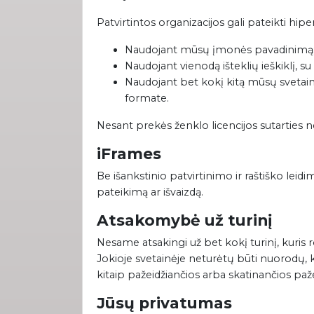
Patvirtintos organizacijos gali pateikti hipe
Naudojant mūsų įmonės pavadinimą;
Naudojant vienodą išteklių ieškiklį, su
Naudojant bet kokį kitą mūsų svetainės
formate.
Nesant prekės ženklo licencijos sutarties n
iFrames
Be išankstinio patvirtinimo ir raštiško leid
pateikimą ar išvaizdą.
Atsakomybė už turinį
Nesame atsakingi už bet kokį turinį, kuris r
Jokioje svetainėje neturėtų būti nuorodų, 
kitaip pažeidžiančios arba skatinančios pažeis
Jūsų privatumas