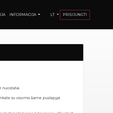
IJA
INFORMACIJA
LT
PRISIJUNGTI
r nuostatai.
inkate su visomis šiame puslapyje