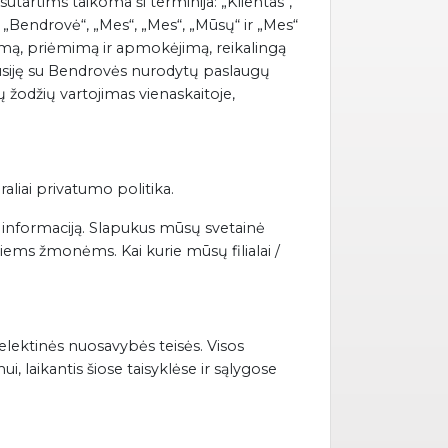
artims taikoma ši terminija: „Klientas“,
os. „Bendrovė“, „Mes“, „Mes“, „Mūsų“ ir „Mes“
iūlymą, priėmimą ir apmokėjimą, reikalingą
 susiję su Bendrovės nurodytų paslaugų
ų žodžių vartojimas vienaskaitoje,
liai privatumo politika.
informaciją. Slapukus mūsų svetainė
iems žmonėms. Kai kurie mūsų filialai /
intelektinės nuosavybės teisės. Visos
, laikantis šiose taisyklėse ir sąlygose