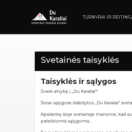
TURNYRAI IR REITING
Svetainės taisyklės
Taisyklės ir sąlygos
Sveiki atvykę į „Du Karaliai“!
Šiose sąlygose išdėstytos „Du Karaliai“ sveta
Apsilankę šioje svetainėje manome, kad sut
pateiktomis sąlygomis.